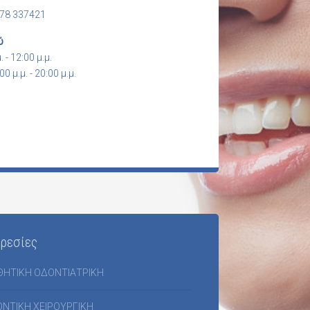
978 337421
ύ
. - 12:00 μ.μ.
00 μ.μ. - 20:00 μ.μ.
ρεσίες
ΘΗΤΙΚΗ ΟΔΟΝΤΙΑΤΡΙΚΗ
ΝΤΙΚΗ ΧΕΙΡΟΥΡΓΙΚΗ