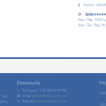
Κινητό: +30 6
Ωράριο κοινο
Δευ - Παρ : 9:00 π.μ
Δευ - Τρι - Πεμ: 16:
Επικοινωνία
Υπη
Τηλέφωνο:
+30 28210 79198
ΑΙΣ
Email:
gthedentist@gmail.com
 και
Website:
www.dental-home.gr
ρική
ΟΔΟ