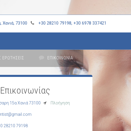
, Χανιά, 73100
+30 28210 79198, +30 6978 337421
Σ ΕΡΩΤΗΣΕΙΣ
ΕΠΙΚΟΙΝΩΝΙΑ
 Επικοινωνίας
αρη 15α Χανιά 73100
Πλοήγηση
entist@gmail.com
0 28210 79198