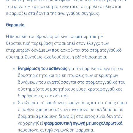
του ύπνου. Η κατασκευή του γίνεται από ακρυλικό υλικό και
εφαρμόζει στα δόντια της άνω γνάθου συνήθως.
Θεραπεία
Η θεραπεία του βρουξισμού είναι συμπτωματική. Η
θεραπευτική παρέμβαση αποσκοπεί στον έλεγχο των
υπέρμετρων δυνάμεων που ασκούνται στο στοματογναθικό
σύστημα. Συνήθως, ακολουθείται η εξής διαδικασία:
Ενημέρωση του ασθενούς
για την παραλειτουργική του
δραστηριότητα και τις επιπτώσεις των υπέρμετρων
δυνάμεων που αναπτύσσονται στο στοματογναθικό του
σύστημα (στους μασητήριους μύες, κροταφογναθικές
διαρθρώσεις, στα δόντια).
Σε εξαιρετικά επώδυνες, επείγουσες καταστάσεις όπου
ο ασθενής παρουσιάζει έντονο πόνο σε συνδυασμό με
δραματικά μειωμένη διάνοιξη στόματος είναι δυνατόν
να χορηγηθεί
φαρμακευτική αγωγή με μυοχαλαρωτικά
,
παυσίπονα, αντιφλεγμωνώδη φάρμακα.