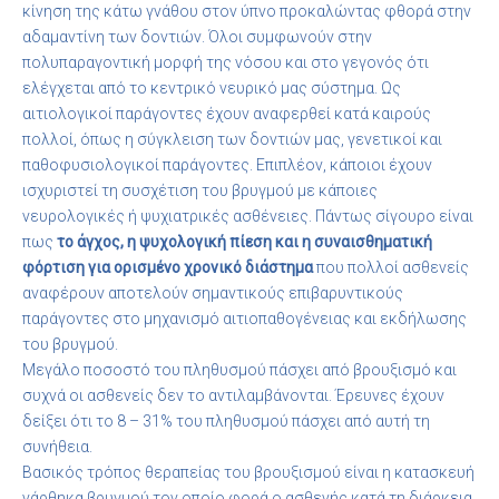
κίνηση της κάτω γνάθου στον ύπνο προκαλώντας φθορά στην
αδαμαντίνη των δοντιών. Όλοι συμφωνούν στην
πολυπαραγοντική μορφή της νόσου και στο γεγονός ότι
ελέγχεται από το κεντρικό νευρικό μας σύστημα. Ως
αιτιολογικοί παράγοντες έχουν αναφερθεί κατά καιρούς
πολλοί, όπως η σύγκλειση των δοντιών μας, γενετικοί και
παθοφυσιολογικοί παράγοντες. Επιπλέον, κάποιοι έχουν
ισχυριστεί τη συσχέτιση του βρυγμού με κάποιες
νευρολογικές ή ψυχιατρικές ασθένειες. Πάντως σίγουρο είναι
πως
το άγχος, η ψυχολογική πίεση και η συναισθηματική
φόρτιση για ορισμένο χρονικό διάστημα
που πολλοί ασθενείς
αναφέρουν αποτελούν σημαντικούς επιβαρυντικούς
παράγοντες στο μηχανισμό αιτιοπαθογένειας και εκδήλωσης
του βρυγμού.
Μεγάλο ποσοστό του πληθυσμού πάσχει από βρουξισμό και
συχνά οι ασθενείς δεν το αντιλαμβάνονται. Έρευνες έχουν
δείξει ότι το 8 – 31% του πληθυσμού πάσχει από αυτή τη
συνήθεια.
Βασικός τρόπος θεραπείας του βρουξισμού είναι η κατασκευή
νάρθηκα βρυγμού τον οποίο φορά ο ασθενής κατά τη διάρκεια