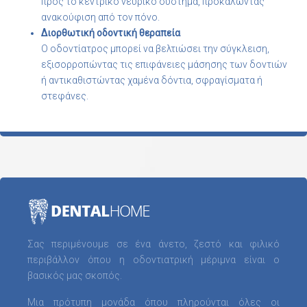
προς το κεντρικό νευρικό σύστημα, προκαλώντας
ανακούφιση από τον πόνο.
Διορθωτική οδοντική θεραπεία
Ο οδοντίατρος μπορεί να βελτιώσει την σύγκλειση,
εξισορροπώντας τις επιφάνειες μάσησης των δοντιών
ή αντικαθιστώντας χαμένα δόντια, σφραγίσματα ή
στεφάνες.
Σας περιμένουμε σε ένα άνετο, ζεστό και φιλικό
περιβάλλον όπου η οδοντιατρική μέριμνα είναι ο
βασικός μας σκοπός.
Μια πρότυπη μονάδα όπου πληρούνται όλες οι