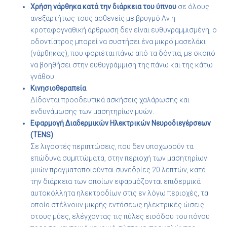
Χρήση νάρθηκα κατά την διάρκεια του ύπνου
σε όλους
ανεξαρτήτως τους ασθενείς με βρυγμό Αν η
κροταφογναθική άρθρωση δεν είναι ευθυγραμμισμένη, ο
οδοντίατρος μπορεί να συστήσει ένα μικρό μασελάκι
(νάρθηκας), που φοριέται πάνω από τα δόντια, με σκοπό
να βοηθήσει στην ευθυγράμμιση της πάνω και της κάτω
γνάθου.
Κινησιοθεραπεία
.
Δίδονται προοδευτικά ασκήσεις χαλάρωσης και
ενδυνάμωσης των μασητηρίων μυών.
Εφαρμογή Διαδερμικών Ηλεκτρικών Νευροδιεγέρσεων
(TENS)
.
Σε λιγοστές περιπτώσεις, που δεν υποχωρούν τα
επώδυνα συμπτώματα, στην περιοχή των μασητηρίων
μυών πραγματοποιούνται συνεδρίες 20 λεπτών, κατά
την διάρκεια των οποίων εφαρμόζονται επιδερμικά
αυτοκόλλητα ηλεκτροδίων στις εν λόγω περιοχές, τα
οποία στέλνουν μικρής εντάσεως ηλεκτρικές ώσεις
στους μύες, ελέγχοντας τις πύλες εισόδου του πόνου